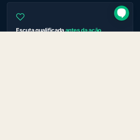
Escuta qualificada
antes da ação
Equipe capacitada para acolher famílias em crise,
com comunicação empática e sem jargões. O
condutor socorrista apoia, o profissional de saúde
orienta cada etapa.
Frota própria
certificada
Veículos com até 3 anos de uso. Portaria 2.048.
Telemetria em tempo real. Manutenção interna.