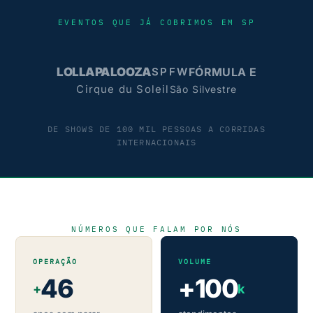
EVENTOS QUE JÁ COBRIMOS EM SP
LOLLAPALOOZA
FÓRMULA E
SPFW
Cirque du Soleil
São Silvestre
DE SHOWS DE 100 MIL PESSOAS A CORRIDAS
INTERNACIONAIS
NÚMEROS QUE FALAM POR NÓS
OPERAÇÃO
VOLUME
46
+100
+
k