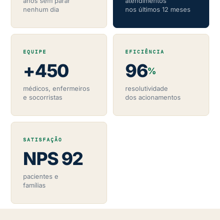
anos sem parar
atendimentos
nenhum dia
nos últimos 12 meses
EQUIPE
EFICIÊNCIA
+450
96
%
médicos, enfermeiros
resolutividade
e socorristas
dos acionamentos
SATISFAÇÃO
NPS 92
pacientes e
famílias