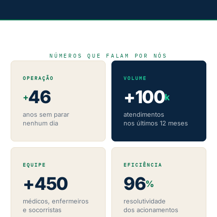
NÚMEROS QUE FALAM POR NÓS
OPERAÇÃO
VOLUME
46
+100
+
k
anos sem parar
atendimentos
nenhum dia
nos últimos 12 meses
EQUIPE
EFICIÊNCIA
+450
96
%
médicos, enfermeiros
resolutividade
e socorristas
dos acionamentos