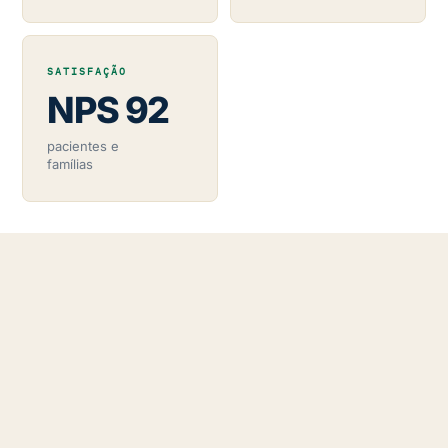
SATISFAÇÃO
NPS 92
pacientes e
famílias
O QUE ENTREGAMOS
Cobertura médica
completa
para seu
evento